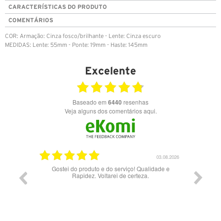
CARACTERÍSTICAS DO PRODUTO
COMENTÁRIOS
COR: Armação: Cinza fosco/brilhante - Lente: Cinza escuro
MEDIDAS: Lente: 55mm - Ponte: 19mm - Haste: 145mm
Excelente
Baseado em
6440
resenhas
Veja alguns dos comentários aqui.
03.08.2026
uto e do serviço! Qualidade e
Bons óculos.
z. Voltarei de certeza.