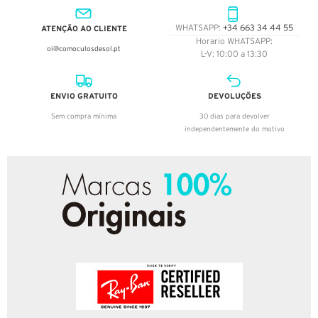
ATENÇÃO AO CLIENTE
WHATSAPP:
+34 663 34 44 55
Horario WHATSAPP:
oi@comoculosdesol.pt
L-V: 10:00 a 13:30
ENVIO GRATUITO
DEVOLUÇÕES
Sem compra mínima
30 dias para devolver
independentemente do motivo