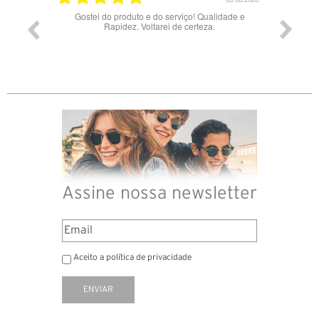
alidade e
Bons óculos.
Ócul
a.
Assine nossa newsletter
Aceito a política de privacidade
ENVIAR