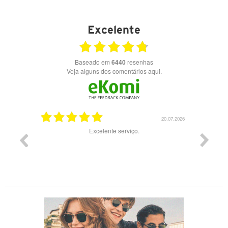
Excelente
Baseado em
6440
resenhas
Veja alguns dos comentários aqui.
23.07.2026
20.07.2026
es preços
Excelente serviço.
Muito b
preç
experiênc
2x a ent
indicad
viagem 
levan