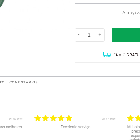
Armação: 
-
+
ENVIO
GRATU
TO
COMENTÁRIOS
20.07.2026
02.07.2026
nte serviço.
Muito bom serviço e produtos. Site claro e ótimos
preços. A entrega com a NACEX foi uma má
experiência e um péssimo serviço : dizem ter
tentado 2x a entrega mas NÃO me contactaram