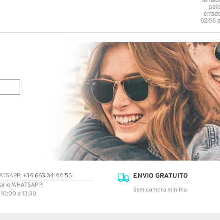
pelo telefone indicado porque dizem estar
errado…Tive de fazer viagem de 60 km no dia
02/06 ao final do dia para levantar a encomenda
na central de Loures da NACEX.
ENVIO GRATUITO
ATSAPP:
+34 663 34 44 55
ario WHATSAPP:
Sem compra mínima
: 10:00 a 13:30