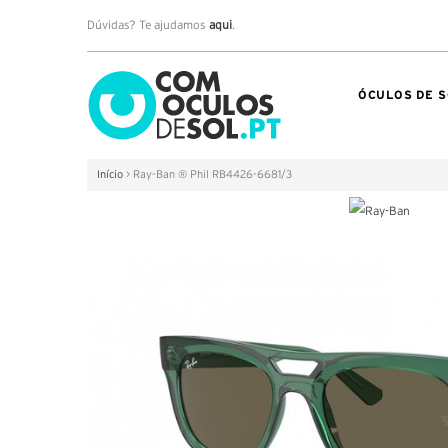
Dúvidas? Te ajudamos
aqui
.
ÓCULOS DE S
Início
>
Ray-Ban ® Phil RB4426-6681/3