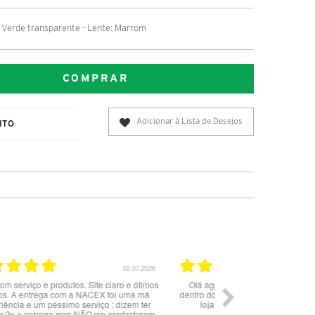
Verde transparente - Lente: Marrom
COMPRAR
Adicionar à Lista de Desejos
ITO
02.07.2026
Olá agradeço o serviço prestado tudo correu
Serviço c
dentro do previsto eu recomendo a compra nesta
loja produtos de qualidade e originais.