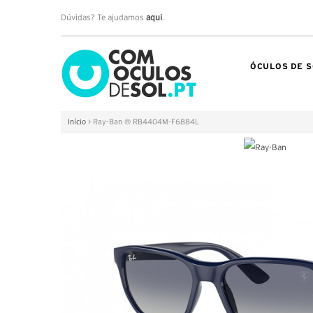
Dúvidas? Te ajudamos
aqui
.
ÓCULOS DE S
Início
>
Ray-Ban ® RB4404M-F6884L