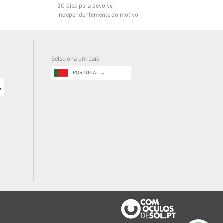
30 dias para devolver
independentemente do motivo
Seleciona um país
PORTUGAL