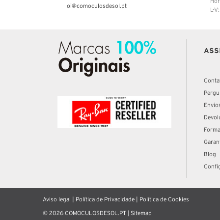
Hor
oi@comoculosdesol.pt
L-V
ASS
Conta
Pergu
Envio
Devol
Forma
Garan
Blog
Confi
Aviso legal
|
Política de Privacidade
|
Política de Cookies
© 2026 COMOCULOSDESOL.PT |
Sitemap