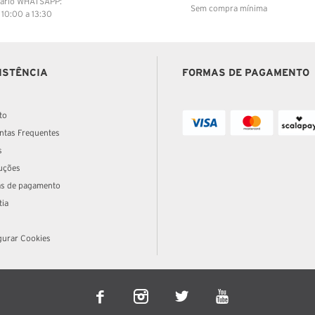
ario WHATSAPP:
Sem compra mínima
: 10:00 a 13:30
ISTÊNCIA
FORMAS DE PAGAMENTO
to
ntas Frequentes
s
uções
s de pagamento
tia
gurar Cookies