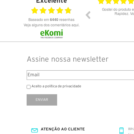
Excelente
17.06.2026
03.08.2026
Gostei do produto e do serviço! Qualidade e
Rapidez. Voltarei de certeza.
Baseado em
6440
resenhas
Veja alguns dos comentários aqui.
Assine nossa newsletter
Aceito a política de privacidade
ENVIAR
ATENÇÃO AO CLIENTE
WH