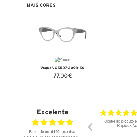
MAIS CORES
Vogue VO5527-3098-50
77,00 €
VER DETALHES
Excelente
28.07.2026
Bons óculos.
Óculos de excelente qualidade 
preços
Baseado em
6440
resenhas
Veja alguns dos comentários aqui.