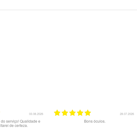
23.07.2026
20.07.2026
aos melhores
Excelente serviço.
Muito b
preç
exper
tentad