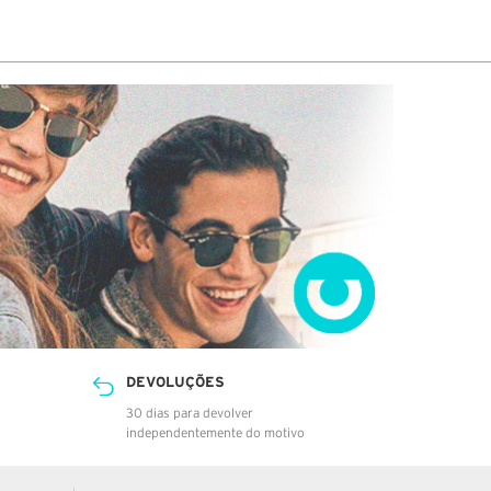
 telefone indicado porque dizem estar
o…Tive de fazer viagem de 60 km no dia
o final do dia para levantar a encomenda
na central de Loures da NACEX.
DEVOLUÇÕES
30 dias para devolver
independentemente do motivo