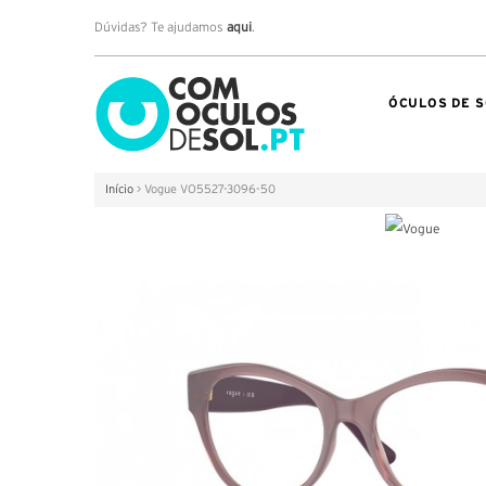
Dúvidas? Te ajudamos
aqui
.
ÓCULOS DE S
Início
>
Vogue VO5527-3096-50