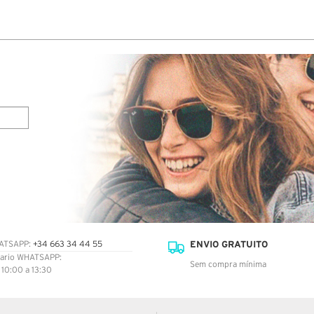
pelo telefone indicado porque dizem estar
errado…Tive de fazer viagem de 60 km no dia
02/06 ao final do dia para levantar a encomenda
na central de Loures da NACEX.
ENVIO GRATUITO
ATSAPP:
+34 663 34 44 55
ario WHATSAPP:
Sem compra mínima
: 10:00 a 13:30