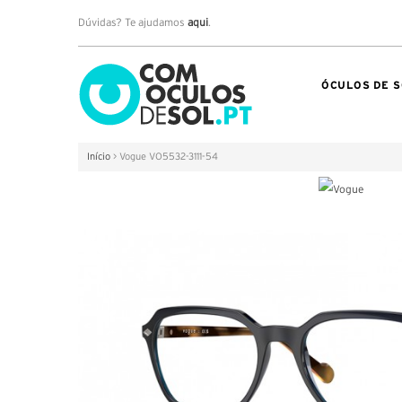
Dúvidas? Te ajudamos
aqui
.
ÓCULOS DE S
Início
>
Vogue VO5532-3111-54