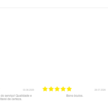
20.07.2026
02.07.2026
nte serviço.
Muito bom serviço e produtos. Site claro e ótimos
preços. A entrega com a NACEX foi uma má
experiência e um péssimo serviço : dizem ter
tentado 2x a entrega mas NÃO me contactaram