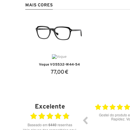
MAIS CORES
Vogue VO5532-W44-54
77,00 €
VER DETALHES
Excelente
23.07.2026
Óculos de excelente qualidade aos melhores
Excele
preços
Baseado em
6440
resenhas
Veja alguns dos comentários aqui.