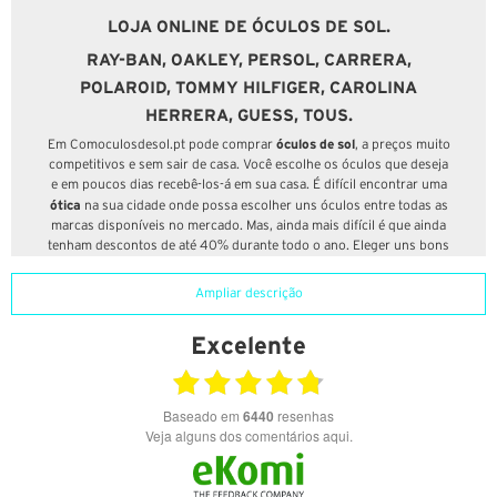
LOJA ONLINE DE ÓCULOS DE SOL.
RAY-BAN, OAKLEY, PERSOL, CARRERA,
POLAROID, TOMMY HILFIGER, CAROLINA
HERRERA, GUESS, TOUS.
óculos de sol
Em Comoculosdesol.pt pode comprar
, a preços muito
competitivos e sem sair de casa. Você escolhe os óculos que deseja
e em poucos dias recebê-los-á em sua casa. É difícil encontrar uma
ótica
na sua cidade onde possa escolher uns óculos entre todas as
marcas disponíveis no mercado. Mas, ainda mais difícil é que ainda
tenham descontos de até 40% durante todo o ano. Eleger uns bons
óculos requere a ajuda de profissionais. Em Comoculosdesol.pt
ajudamos-lhe a escolher a lente que mais se adapta a si sem deixar
Ampliar descrição
de lado a moda e tendências. Na nossa loja online de óculos de sol
encontrará as melhores marcas e novidades de temporada aos
Excelente
melhores preços; ao mesmo tempo que poderá ter aconselhamento
personalizado através de uma equipa de profissionais óticos que
trabalham na nossa loja física.
Baseado em
6440
resenhas
Em Comoculosdesol.pt temos uma vasta gama de marcas e ofertas
Veja alguns dos comentários aqui.
que não o deixará indiferente.
Ray-ban, Oakley, Persol, Polaroid, Saint Laurent, Tous, Carolina
Herrera, Prada
são algumas das marcas que poderá encontrar na