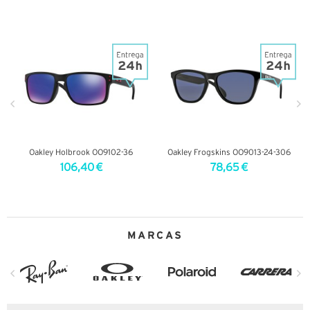
VER DETALHES
VER DETALHES
Oakley Holbrook OO9102-36
Oakley Frogskins OO9013-24-306
106,40 €
78,65 €
VER DETALHES
VER DETALHES
MARCAS