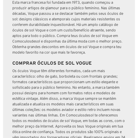
Esta marca francesa foi fundada em 1973, quando começou a
produzir artigos de glamour para o público feminino. Nas últimas
décadas, Vogue passou a se destacar também pelos seus óculos de
sol: designs clássicos e atemporais cujos materiais resistentes os
conferem durabilidade inquestionável. Há um amplo catálogo de
óculos de sol Vogue e com um custo/benefício atraente, sendo
aptos para todo o público. Compra teus óculos de sol Vogue em
Comoculosdesol e disponhas da última moda com o melhor preço.
Obtenha grandes descontos em óculos de sol Vogue e compra teu
modelo favorito na cor que mais te favoreça.
COMPRAR ÓCULOS DE SOL VOGUE
Os óculos Vogue têm diferentes formatos, cada um mais
característico: olho de gato, borboleta ou com frontais grandes;
formatos característicos que proporcionam um estilo elegante e
sofisticado para o público feminino. No entanto, a marca também
possui designs para homem com formatos retos e modelos de
estética vintage. Além disso, a marca Vogue sempre se mantém
atualizada e atualiza os modelos mais característicos em suas
últimas coleções: os modelos aviador e estilo retro incluem novas
variantes nas últimas linhas. Em Comoculosdesol te oferecemos
todos os modelos de óculos de sol Vogue, em todas as cores, com o
melhor preço da Internet. Aproveita os teus Vogue originais em tua
ótica online de confiança. Todos os produtos são 100% originais e
vêm importados dos fornecedores oficiais. Realizamos envios em 24