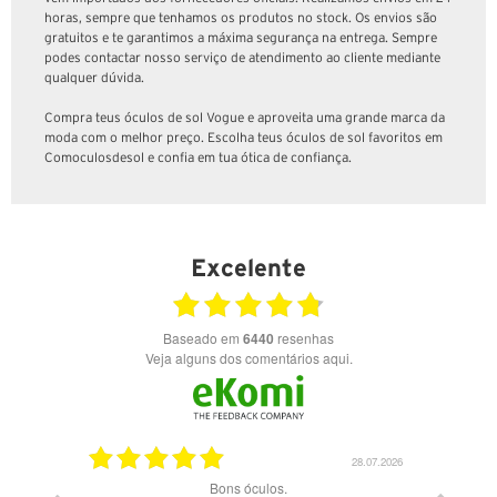
horas, sempre que tenhamos os produtos no stock. Os envios são
gratuitos e te garantimos a máxima segurança na entrega. Sempre
podes contactar nosso serviço de atendimento ao cliente mediante
qualquer dúvida.
Compra teus óculos de sol Vogue e aproveita uma grande marca da
moda com o melhor preço. Escolha teus óculos de sol favoritos em
Comoculosdesol e confia em tua ótica de confiança.
Excelente
Baseado em
6440
resenhas
Veja alguns dos comentários aqui.
03.08.2026
28.07.2026
ade e
Bons óculos.
Óculos d