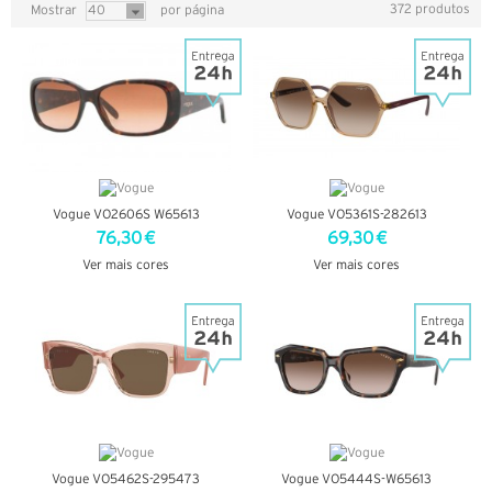
372 produtos
Mostrar
40
por página
Vogue VO2606S W65613
Vogue VO5361S-282613
76,30 €
69,30 €
Ver mais cores
Ver mais cores
VER DETALHES
VER DETALHES
Vogue VO5462S-295473
Vogue VO5444S-W65613