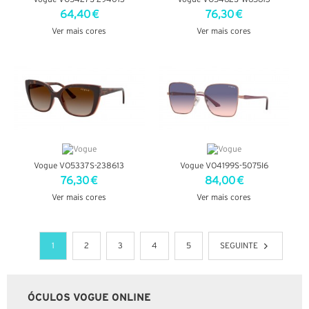
64,40 €
76,30 €
Ver mais cores
Ver mais cores
VER DETALHES
VER DETALHES
Vogue VO5337S-238613
Vogue VO4199S-5075I6
76,30 €
84,00 €
Ver mais cores
Ver mais cores
VER DETALHES
VER DETALHES
1
2
3
4
5
SEGUINTE
ÓCULOS VOGUE ONLINE