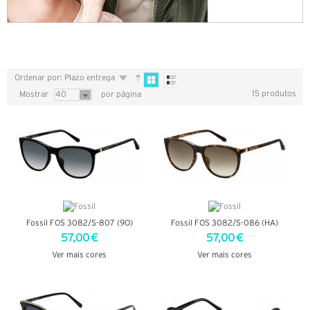
Ordenar por: Plazo entrega
15 produtos
Mostrar
40
por página
Fossil FOS 3082/S-807 (9O)
Fossil FOS 3082/S-086 (HA)
57,00 €
57,00 €
Ver mais cores
Ver mais cores
VER DETALHES
VER DETALHES