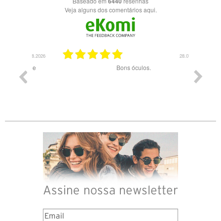
Baseado em
6440
resenhas
Veja alguns dos comentários aqui.
03.08.2026
28.07.2026
ade e
Bons óculos.
Óculos d
Assine nossa newsletter