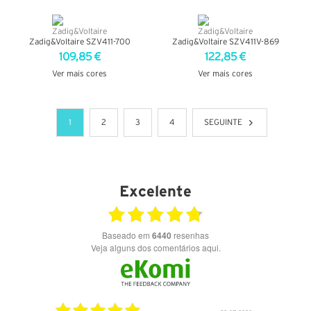
Zadig&Voltaire SZV411-700
Zadig&Voltaire SZV411V-869
109,85 €
122,85 €
Ver mais cores
Ver mais cores
VER DETALHES
VER DETALHES
1
2
3
4
SEGUINTE
Excelente
Baseado em
6440
resenhas
Veja alguns dos comentários aqui.