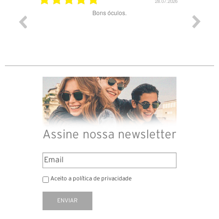
03.08.2026
28.07.2026
ade e
Bons óculos.
Óculos d
Assine nossa newsletter
Aceito a política de privacidade
ENVIAR