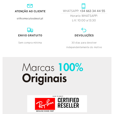
ATENÇÃO AO CLIENTE
WHATSAPP:
+34 663 34 44 55
Horario WHATSAPP:
oi@comoculosdesol.pt
L-V: 10:00 a 13:30
ENVIO GRATUITO
DEVOLUÇÕES
Sem compra mínima
30 dias para devolver
independentemente do motivo