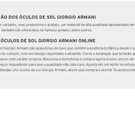
ÃO DOS ÓCULOS DE SOL GIORGIO ARMANI
 variados, mas predomina o acetato, um material de alta qualidade apresentado em 
l também são oferecidos no famoso aviador, entre outros.
ÓCULOS DE SOL GIORGIO ARMANI ONLINE
ol Giorgio Armani são acessórios de luxo que contém a essência britânica desde o
a do comum, com um design requintado e atraente. Cores e estampas que te farão ap
eres com caráter própria. Renuncia a monotonia e compra agora óculos únicos de
eços inigualáveis para que a qualidade não saia cara. Aposta em um estilo inconfun
desejas uns óculos de sol Giorgio Armani, assim que compra e acerta! Te assessora