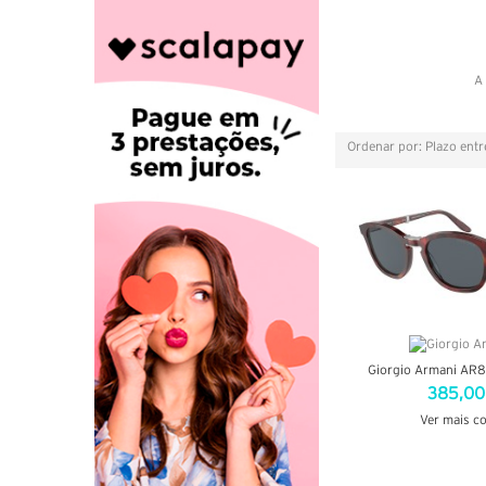
A 
Ordenar por: Plazo ent
Grelha
Lista
Giorgio Armani AR
385,00
Ver mais c
VER DETA