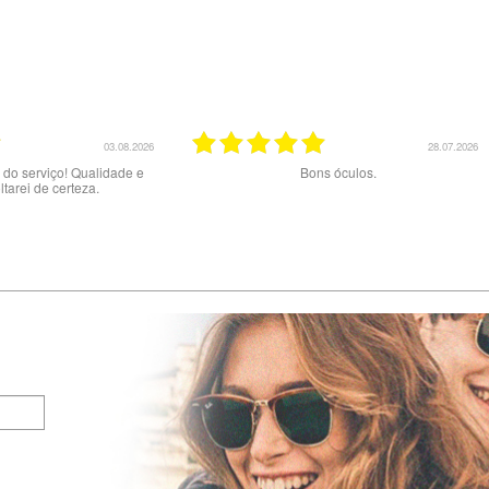
20.07.2026
02.07.2026
nte serviço.
Muito bom serviço e produtos. Site claro e ótimos
preços. A entrega com a NACEX foi uma má
experiência e um péssimo serviço : dizem ter
tentado 2x a entrega mas NÃO me contactaram
pelo telefone indicado porque dizem estar
errado…Tive de fazer viagem de 60 km no dia
02/06 ao final do dia para levantar a encomenda
na central de Loures da NACEX.