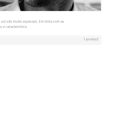
e sol são muito especiais. Em linha com as
 e característico.
1 product