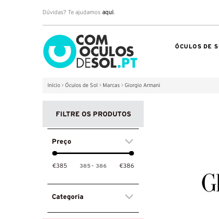
Dúvidas? Te ajudamos
aqui
.
ÓCULOS DE S
Início
>
Óculos de Sol
>
Marcas
>
Giorgio Armani
FILTRE OS PRODUTOS
Preço
385
-
386
€385
€386
Categoria