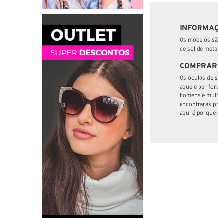
INFORMAÇ
Os modelos são
de sol de meta
COMPRAR 
Os óculos de s
aquele par for
homens e mulh
encontrarás pr
aqui é porque 