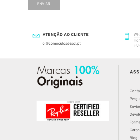
ENVIAR
ATENÇÃO AO CLIENTE
WH
Hor
oi@comoculosdesol.pt
L-V
ASS
Conta
Pergu
Envio
Devol
Forma
Garan
Blog