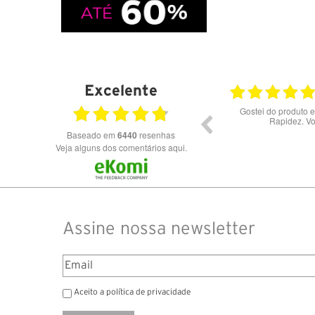
Excelente
23.07.2026
Óculos de excelente qualidade aos melhores
Excele
preços
Baseado em
6440
resenhas
Veja alguns dos comentários aqui.
Assine nossa newsletter
Aceito a política de privacidade