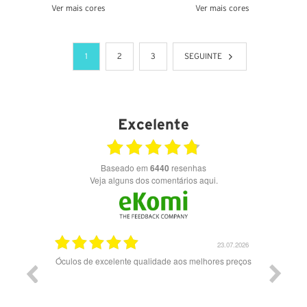
Ver mais cores
Ver mais cores
VER DETALHES
VER DETALHES
1
2
3
SEGUINTE
Excelente
Baseado em
6440
resenhas
Veja alguns dos comentários aqui.
28.07.2026
23.07.2026
Óculos de excelente qualidade aos melhores preços