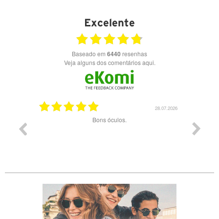
Excelente
Baseado em
6440
resenhas
Veja alguns dos comentários aqui.
03.08.2026
28.07.2026
ade e
Bons óculos.
Óculos d