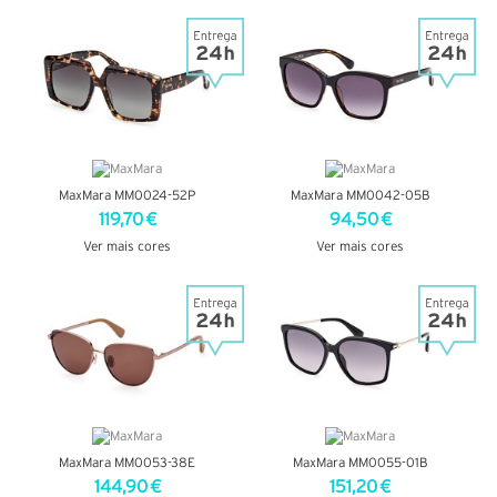
VER DETALHES
VER DETALHES
MaxMara MM0024-52P
MaxMara MM0042-05B
119,70 €
94,50 €
Ver mais cores
Ver mais cores
VER DETALHES
VER DETALHES
MaxMara MM0053-38E
MaxMara MM0055-01B
144,90 €
151,20 €