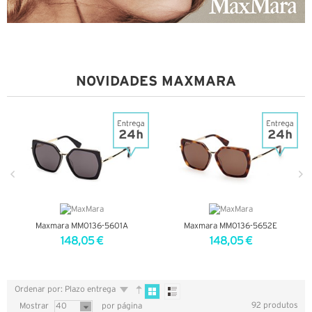
NOVIDADES MAXMARA
Maxmara MM0136-5601A
Maxmara MM0136-5652E
148,05 €
148,05 €
VER DETALHES
VER DETALHES
Ordenar por: Plazo entrega
92 produtos
Mostrar
40
por página