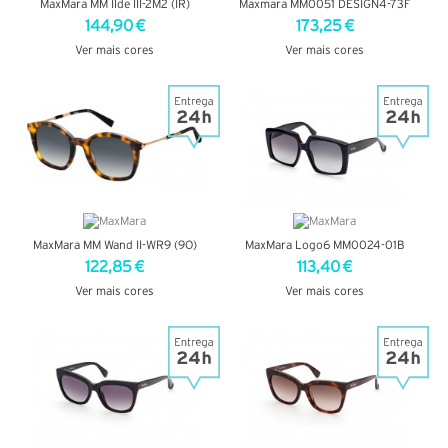
MaxMara MM Ilde III-2M2 (IR)
Maxmara MM0051 DESIGN4-73F
144,90 €
173,25 €
Ver mais cores
Ver mais cores
VER DETALHES
VER DETALHES
MaxMara MM Wand II-WR9 (9O)
MaxMara Logo6 MM0024-01B
122,85 €
113,40 €
Ver mais cores
Ver mais cores
VER DETALHES
VER DETALHES