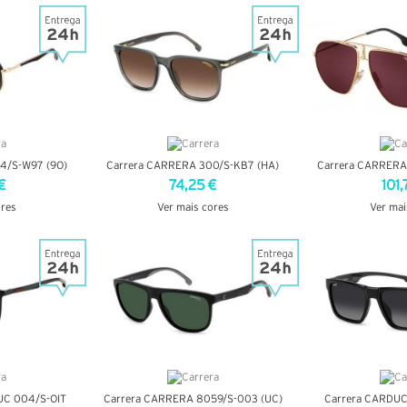
LHES
VER DETALHES
VER DE
4/S-W97 (9O)
Carrera CARRERA 300/S-KB7 (HA)
Carrera CARRERA
€
74,25 €
101,
ores
Ver mais cores
Ver mai
LHES
VER DETALHES
VER DE
UC 004/S-OIT
Carrera CARRERA 8059/S-003 (UC)
Carrera CARDUC