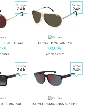
TALHES
VER DETALHES
 BOUND-J5G (W6)
Carrera GIPSY65-AOZ (70)
75 €
88,00 €
s cores
Ver mais cores
TALHES
VER DETALHES
 021/S-807 (9O)
Carrera CARDUC 028/S-807 (H4)