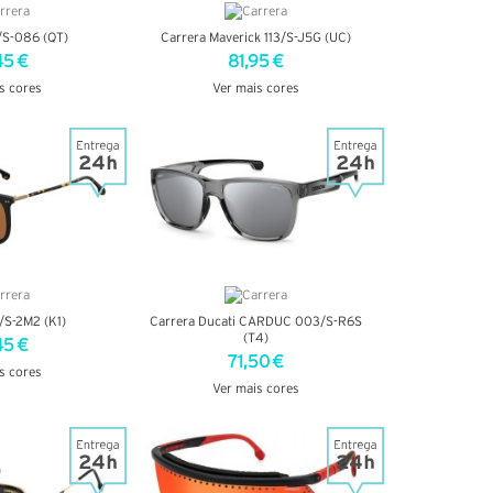
/S-086 (QT)
Carrera Maverick 113/S-J5G (UC)
45 €
81,95 €
s cores
Ver mais cores
TALHES
VER DETALHES
/S-2M2 (K1)
Carrera Ducati CARDUC 003/S-R6S
(T4)
45 €
71,50 €
s cores
Ver mais cores
TALHES
VER DETALHES