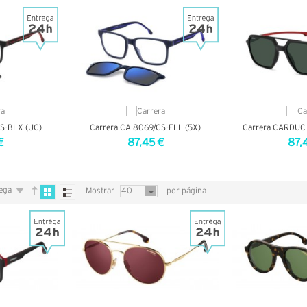
S-BLX (UC)
Carrera CA 8069/CS-FLL (5X)
Carrera CARDUC
€
87,45 €
87,
LHES
VER DETALHES
VER DE
rega
Mostrar
40
por página