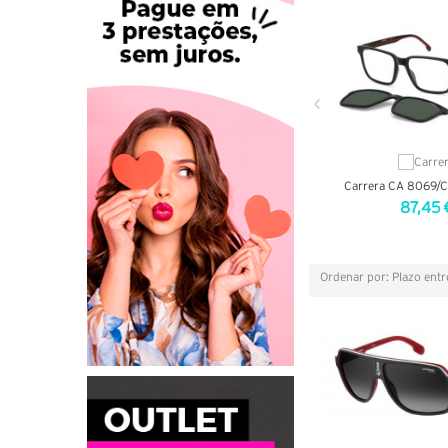
Carrera CA 8069/C
87,45 
VER DETA
Ordenar por: Plazo ent
Grelha
Lista