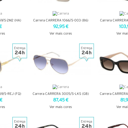
9/S-2M2 (HA)
Carrera CARRERA 1066/S-003 (86)
Carrera CARRERA
€
92,95 €
103,
ores
Ver mais cores
Ver mai
LHES
VER DETALHES
VER DE
9/S-REJ (FQ)
Carrera CARRERA 3005/S-LKS (GB)
Carrera CARRERA
 €
87,45 €
81,
ores
Ver mais cores
Ver mai
LHES
VER DETALHES
VER DE