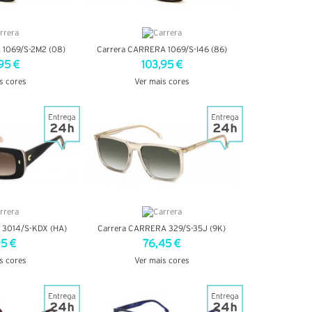
 1069/S-2M2 (08)
Carrera CARRERA 1069/S-I46 (86)
95 €
103,95 €
s cores
Ver mais cores
TALHES
VER DETALHES
 3014/S-KDX (HA)
Carrera CARRERA 329/S-35J (9K)
95 €
76,45 €
s cores
Ver mais cores
TALHES
VER DETALHES