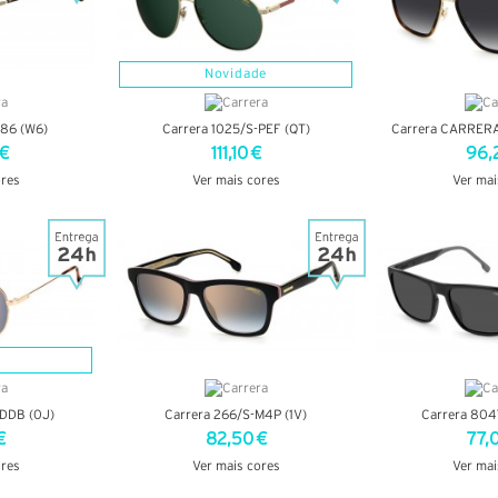
Novidade
086 (W6)
Carrera 1025/S-PEF (QT)
Carrera CARRERA
 €
111,10 €
96,
ores
Ver mais cores
Ver mai
LHES
VER DETALHES
VER DE
-DDB (0J)
Carrera 266/S-M4P (1V)
Carrera 804
€
82,50 €
77,
ores
Ver mais cores
Ver mai