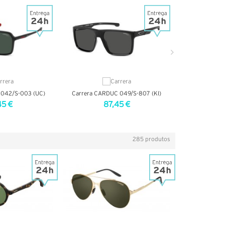
 042/S-003 (UC)
Carrera CARDUC 049/S-807 (KI)
Carrera CAR
45 €
87,45 €
9
TALHES
VER DETALHES
VER
285 produtos