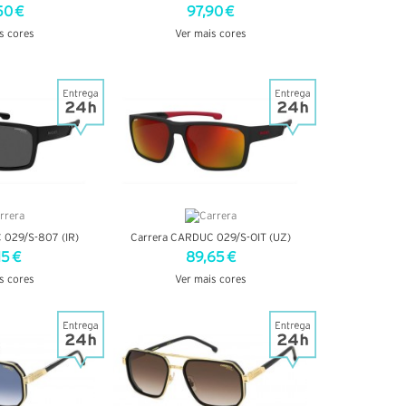
50 €
97,90 €
s cores
Ver mais cores
TALHES
VER DETALHES
 029/S-807 (IR)
Carrera CARDUC 029/S-OIT (UZ)
15 €
89,65 €
s cores
Ver mais cores
TALHES
VER DETALHES