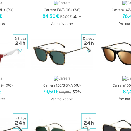
BLX (9O)
Carrera 131/S-06J (W6)
Carrera 142
€
84,50 €
76,
50%
169,00 €
ores
Ver mai
Ver mais cores
LHES
VER DE
VER DETALHES
C94 (9O)
Carrera 150/S-3MA (KU)
Carrera 150
€
79,50 €
87,
50%
159,00 €
ores
Ver mai
Ver mais cores
LHES
VER DE
VER DETALHES