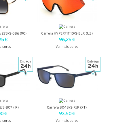
 273/S-086 (9O)
Carrera HYPERFIT 10/S-BLX (UZ)
25 €
96,25 €
s cores
Ver mais cores
TALHES
VER DETALHES
7/S-807 (IR)
Carrera 8048/S-PJP (XT)
00 €
93,50 €
s cores
Ver mais cores