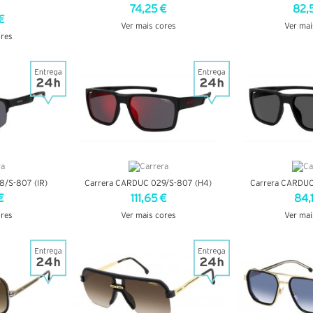
74,25 €
82,
€
Ver mais cores
Ver mai
ores
VER DETALHES
VER DE
LHES
/S-807 (IR)
Carrera CARDUC 029/S-807 (H4)
Carrera CARDUC
€
111,65 €
84,
ores
Ver mais cores
Ver mai
LHES
VER DETALHES
VER DE