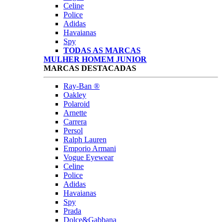
Celine
Police
Adidas
Havaianas
Spy
TODAS AS MARCAS
MULHER
HOMEM
JUNIOR
MARCAS DESTACADAS
Ray-Ban ®
Oakley
Polaroid
Arnette
Carrera
Persol
Ralph Lauren
Emporio Armani
Vogue Eyewear
Celine
Police
Adidas
Havaianas
Spy
Prada
Dolce&Gabbana