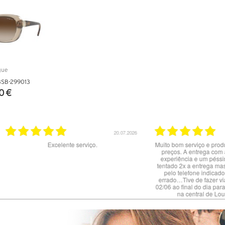
SB-299013
0 €
ALHES
20.07.2026
02.07.2026
nte serviço.
Muito bom serviço e produtos. Site claro e ótimos
preços. A entrega com a NACEX foi uma má
experiência e um péssimo serviço : dizem ter
tentado 2x a entrega mas NÃO me contactaram
pelo telefone indicado porque dizem estar
errado…Tive de fazer viagem de 60 km no dia
02/06 ao final do dia para levantar a encomenda
na central de Loures da NACEX.