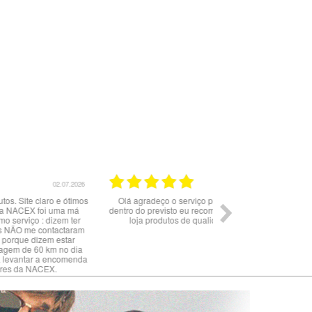
02.07.2026
Olá agradeço o serviço prestado tudo correu
Serviço c
dentro do previsto eu recomendo a compra nesta
loja produtos de qualidade e originais.