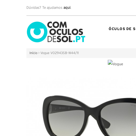
Dúvidas? Te ajudamos
aqui
.
ÓCULOS DE S
Início
>
Vogue VO2943SB-W44/11