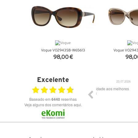
Vogue VO2943SB-W65613
Vogue VO2943
98,00 €
98,0
VER DETALHES
VER DET
Excelente
23.07.2026
Óculos de excelente qualidade aos melhores
Excele
preços
Baseado em
6440
resenhas
Veja alguns dos comentários aqui.