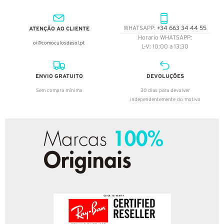
ATENÇÃO AO CLIENTE
WHATSAPP:
+34 663 34 44 55
Horario WHATSAPP:
oi@comoculosdesol.pt
L-V: 10:00 a 13:30
ENVIO GRATUITO
DEVOLUÇÕES
Sem compra mínima
30 dias para devolver
independentemente do motivo