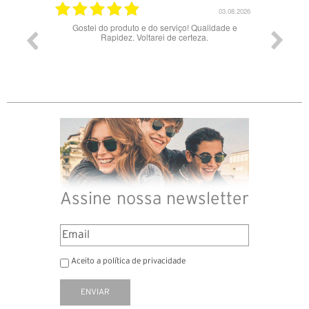
03.08.2026
28.07.2026
alidade e
Bons óculos.
Ócul
a.
Assine nossa newsletter
Aceito a política de privacidade
ENVIAR