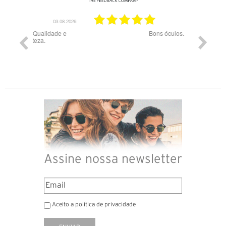
03.08.2026
28.07.2026
ade e
Bons óculos.
Óculos d
Assine nossa newsletter
Aceito a política de privacidade