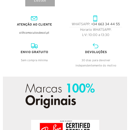
ENVIAR
ATENÇÃO AO CLIENTE
WHATSAPP:
+34 663 34 44 55
Horario WHATSAPP:
oi@comoculosdesol.pt
L-V: 10:00 a 13:30
ENVIO GRATUITO
DEVOLUÇÕES
Sem compra mínima
30 dias para devolver
independentemente do motivo