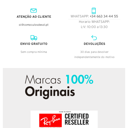
ATENÇÃO AO CLIENTE
WHATSAPP:
+34 663 34 44 55
Horario WHATSAPP:
oi@comoculosdesol.pt
L-V: 10:00 a 13:30
ENVIO GRATUITO
DEVOLUÇÕES
Sem compra mínima
30 dias para devolver
independentemente do motivo