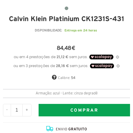
Calvin Klein Platinium CK1231S-431
Entrega em 24 horas
DISPONIBILIDADE:
84,48 €
Calibre:
54
Armação: azul - Lente: cinza degradê
COMPRAR
-
+
ENVIO
GRATUITO