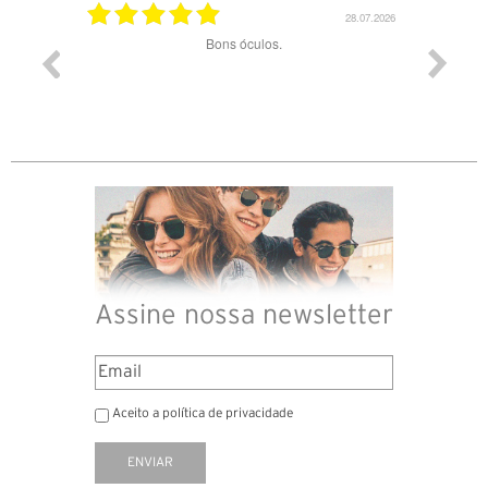
03.08.2026
28.07.2026
ade e
Bons óculos.
Óculos d
Assine nossa newsletter
Aceito a política de privacidade
ENVIAR