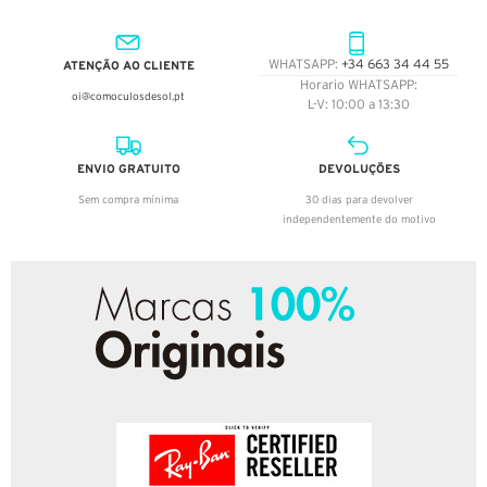
ATENÇÃO AO CLIENTE
WHATSAPP:
+34 663 34 44 55
Horario WHATSAPP:
oi@comoculosdesol.pt
L-V: 10:00 a 13:30
ENVIO GRATUITO
DEVOLUÇÕES
Sem compra mínima
30 dias para devolver
independentemente do motivo