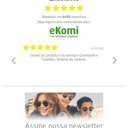
Baseado em
6440
resenhas
Veja alguns dos comentários aqui.
03.08.2026
28.07.2026
lidade e
Bons óculos.
Óculo
Assine nossa newsletter