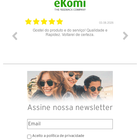
03.08.2026
28.07.2026
serviço! Qualidade e
Bons óculos.
i de certeza.
Assine nossa newsletter
Aceito a política de privacidade