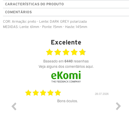
CARACTERÍSTICAS DO PRODUTO
COMENTÁRIOS
COR: Armação: preto - Lente: DARK GREY polarizada
MEDIDAS: Lente: 61mm - Ponte: 15mm - Haste: 145mm
Excelente
Baseado em
6440
resenhas
Veja alguns dos comentários aqui.
03.08.2026
28.07.2026
ade e
Bons óculos.
Óculos d