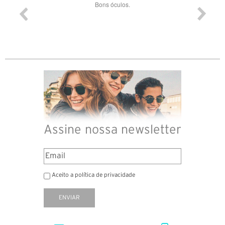
ade e
Bons óculos.
Óculos d
Assine nossa newsletter
Aceito a política de privacidade
ENVIAR