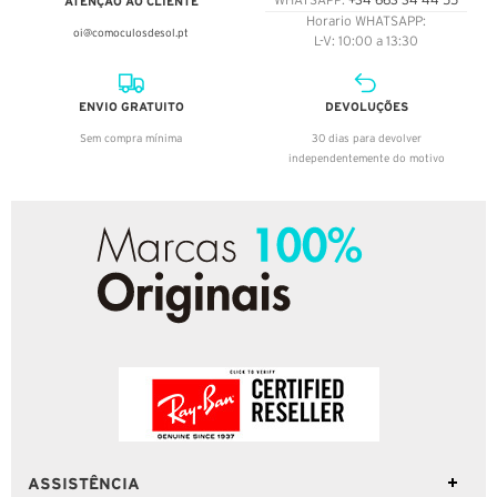
ATENÇÃO AO CLIENTE
WHATSAPP:
+34 663 34 44 55
Horario WHATSAPP:
oi@comoculosdesol.pt
L-V: 10:00 a 13:30
ENVIO GRATUITO
DEVOLUÇÕES
Sem compra mínima
30 dias para devolver
independentemente do motivo
ASSISTÊNCIA