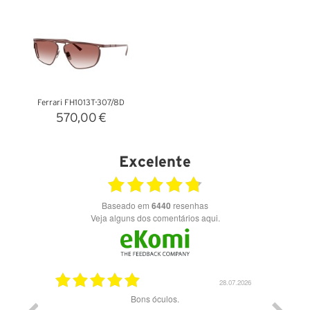
VER DETALHES
VER DETALHES
Ferrari FH1013T-307/8D
570,00 €
VER DETALHES
Excelente
Baseado em
6440
resenhas
Veja alguns dos comentários aqui.
03.08.2026
28.07.2026
ade e
Bons óculos.
Óculos d