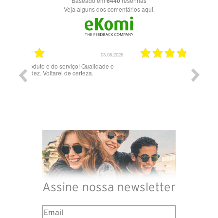
Baseado em
6440
resenhas
Veja alguns dos comentários aqui.
03.08.2026
28.07.2026
ade e
Bons óculos.
Óculos d
Assine nossa newsletter