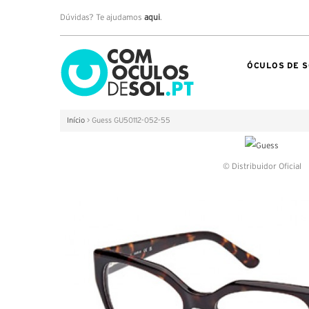
Dúvidas? Te ajudamos
aqui
.
ÓCULOS DE S
Início
>
Guess GU50112-052-55
© Distribuidor Oficial