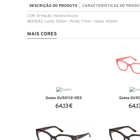
DESCRIÇÃO DO PRODUTO
CARACTERÍSTICAS DO PRODU
COR: Armação: Havana escura
MEDIDAS: Lente: 53mm - Ponte: 17mm - Haste: 145mm
MAIS CORES
Guess GU50112-053
Guess GU5
64,13 €
64,1
VER DETALHES
VER DET