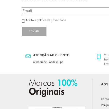
Aceito a política de privacidade
ENVIAR
ATENÇÃO AO CLIENTE
WH
Hor
oi@comoculosdesol.pt
L-V
ASS
Conta
Pergu