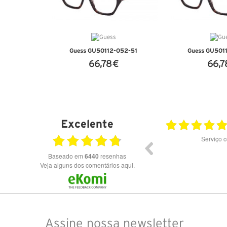
Guess GU50112-052-51
Guess GU501
66,78 €
66,7
VER DETALHES
VER DET
Excelente
02.07.2026
Olá agradeço o serviço prestado tudo correu
Serviço 
dentro do previsto eu recomendo a compra nesta
loja produtos de qualidade e originais.
Baseado em
6440
resenhas
Veja alguns dos comentários aqui.
Assine nossa newsletter