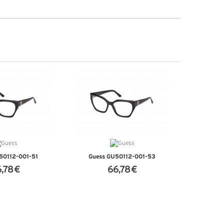
50112-001-51
Guess GU50112-001-53
,78 €
66,78 €
DETALHES
VER DETALHES