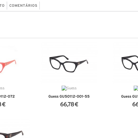
TO
COMENTÁRIOS
0112-072
Guess GU50112-001-55
Guess GU
3 €
66,78 €
66
ALHES
VER DETALHES
VER 