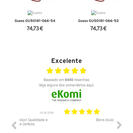
Guess GU50181-066-54
Guess GU50181-066-52
74,73 €
74,73 €
VER DETALHES
VER DETALHES
Excelente
Baseado em
6440
resenhas
Veja alguns dos comentários aqui.
03.08.2026
28.07.2026
ade e
Bons óculos.
Óculos d