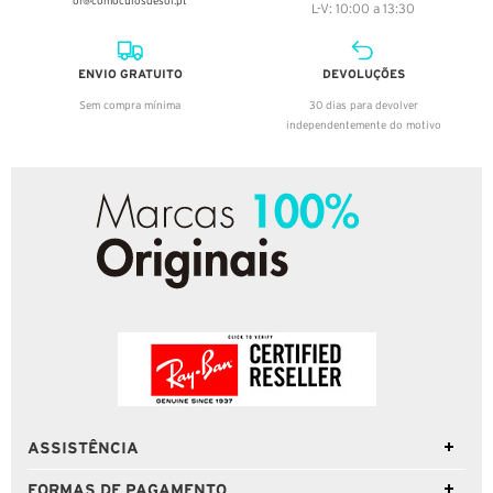
oi@comoculosdesol.pt
L-V: 10:00 a 13:30
ENVIO GRATUITO
DEVOLUÇÕES
Sem compra mínima
30 dias para devolver
independentemente do motivo
ASSISTÊNCIA
FORMAS DE PAGAMENTO