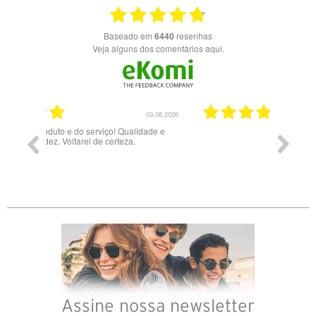
Baseado em
6440
resenhas
Veja alguns dos comentários aqui.
03.08.2026
28.07.2026
ade e
Bons óculos.
Óculos d
Assine nossa newsletter