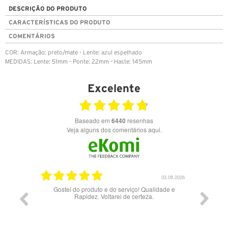
DESCRIÇÃO DO PRODUTO
CARACTERÍSTICAS DO PRODUTO
COMENTÁRIOS
COR: Armação: preto/mate - Lente: azul espelhado
MEDIDAS: Lente: 51mm - Ponte: 22mm - Haste: 145mm
Excelente
Baseado em
6440
resenhas
Veja alguns dos comentários aqui.
03.08.2026
28.07.2026
Qualidade e
Bons óculos.
Óc
eza.