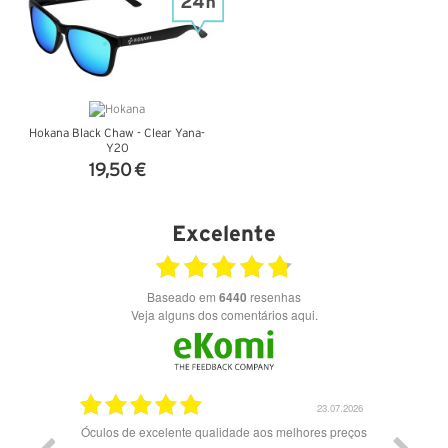
Hokana Black Chaw - Clear Yana-
Y20
19,50 €
VER DETALHES
Excelente
Baseado em
6440
resenhas
Veja alguns dos comentários aqui.
28.07.2026
23.07.2026
Óculos de excelente qualidade aos melhores preços