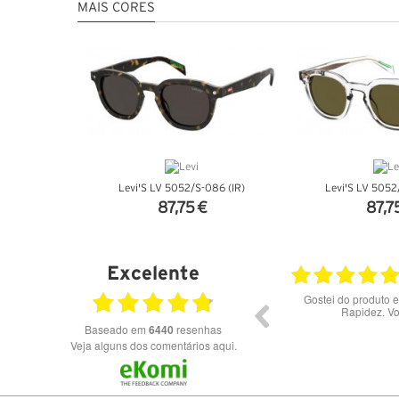
MAIS CORES
Levi'S LV 5052/S-086 (IR)
Levi'S LV 5052
87,75 €
87,7
VER DETALHES
VER DET
Excelente
28.07.2026
Bons óculos.
Óculos de excelent
Baseado em
6440
resenhas
Veja alguns dos comentários aqui.