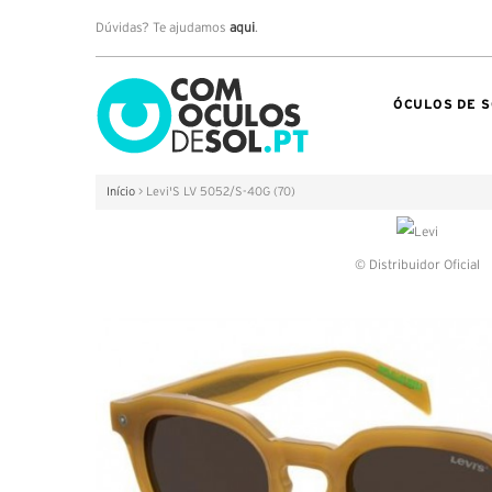
Dúvidas? Te ajudamos
aqui
.
ÓCULOS DE S
Início
>
Levi'S LV 5052/S-40G (70)
© Distribuidor Oficial