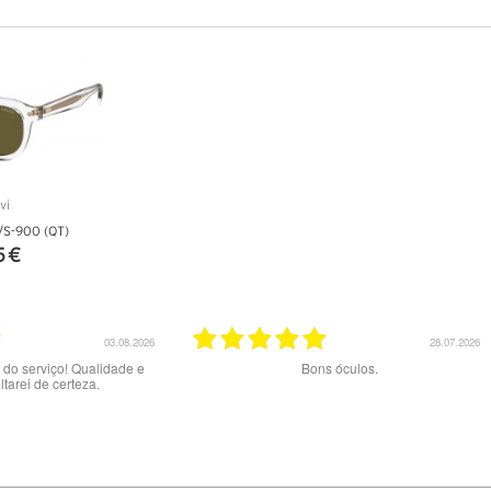
/S-900 (QT)
5 €
ALHES
23.07.2026
20.07.2026
e qualidade aos melhores
Excelente serviço.
preços