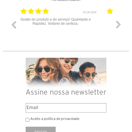
03.08.2026
28.07.2026
lidade e
Bons óculos.
Óculo
Assine nossa newsletter
Aceito a política de privacidade