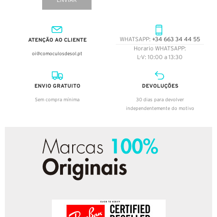
ENVIAR
ATENÇÃO AO CLIENTE
WHATSAPP:
+34 663 34 44 55
Horario WHATSAPP:
oi@comoculosdesol.pt
L-V: 10:00 a 13:30
ENVIO GRATUITO
DEVOLUÇÕES
Sem compra mínima
30 dias para devolver
independentemente do motivo