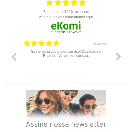
Baseado em
6440
resenhas
Veja alguns dos comentários aqui.
03.08.2026
28.07.2026
Qualidade e
Bons óculos.
Óc
eza.
Assine nossa newsletter