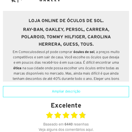
LOJA ONLINE DE ÓCULOS DE SOL.
RAY-BAN, OAKLEY, PERSOL, CARRERA,
POLAROID, TOMMY HILFIGER, CAROLINA
HERRERA, GUESS, TOUS.
óculos de sol
Em Comoculosdesol.pt pode comprar
, a preços muito
competitivos e sem sair de casa. Você escolhe os óculos que deseja
e em poucos dias recebê-los-á em sua casa. É difícil encontrar uma
ótica
na sua cidade onde possa escolher uns óculos entre todas as
marcas disponíveis no mercado. Mas, ainda mais difícil é que ainda
tenham descontos de até 40% durante todo o ano. Eleger uns bons
óculos requere a ajuda de profissionais. Em Comoculosdesol.pt
ajudamos-lhe a escolher a lente que mais se adapta a si sem deixar
Ampliar descrição
de lado a moda e tendências. Na nossa loja online de óculos de sol
encontrará as melhores marcas e novidades de temporada aos
Excelente
melhores preços; ao mesmo tempo que poderá ter aconselhamento
personalizado através de uma equipa de profissionais óticos que
trabalham na nossa loja física.
Baseado em
6440
resenhas
Em Comoculosdesol.pt temos uma vasta gama de marcas e ofertas
Veja alguns dos comentários aqui.
que não o deixará indiferente.