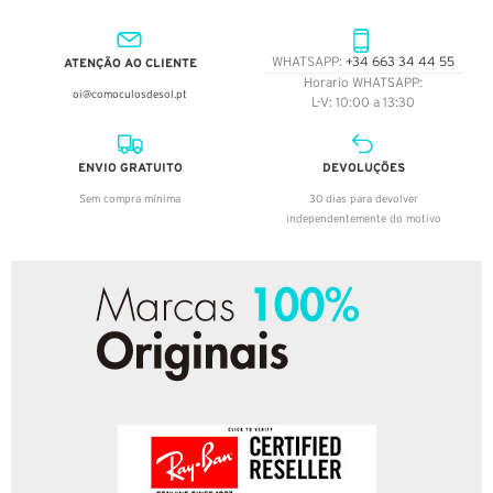
ATENÇÃO AO CLIENTE
WHATSAPP:
+34 663 34 44 55
Horario WHATSAPP:
oi@comoculosdesol.pt
L-V: 10:00 a 13:30
ENVIO GRATUITO
DEVOLUÇÕES
Sem compra mínima
30 dias para devolver
independentemente do motivo