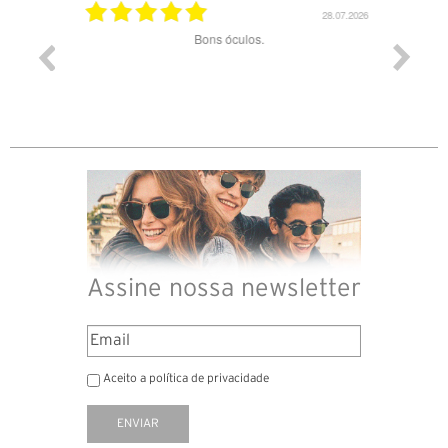
03.08.2026
28.07.2026
ade e
Bons óculos.
Óculos d
Assine nossa newsletter
Aceito a política de privacidade
ENVIAR