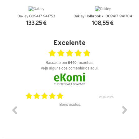
Oakley OO9417-941753
Oakley Holbrook xl OO9417-941704
133,25 €
108,55 €
VER DETALHES
VER DETALHES
Excelente
Baseado em
6440
resenhas
Veja alguns dos comentários aqui.
03.08.2026
28.07.2026
ade e
Bons óculos.
Óculos d