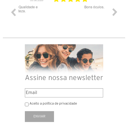
03.08.2026
28.07.2026
ade e
Bons óculos.
Óculos d
Assine nossa newsletter
Aceito a política de privacidade
ENVIAR