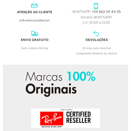
ATENÇÃO AO CLIENTE
WHATSAPP:
+34 663 34 44 55
Horario WHATSAPP:
oi@comoculosdesol.pt
L-V: 10:00 a 13:30
ENVIO GRATUITO
DEVOLUÇÕES
Sem compra mínima
30 dias para devolver
independentemente do motivo