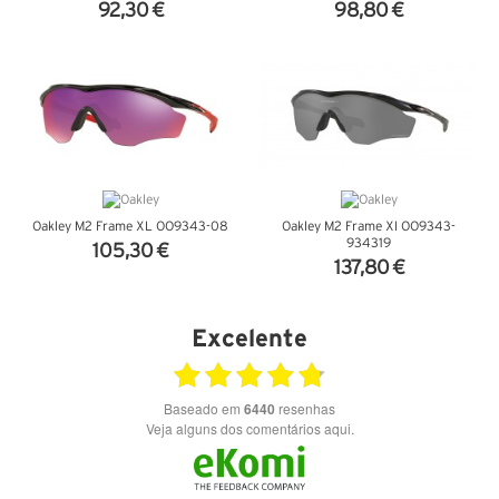
92,30 €
98,80 €
VER DETALHES
VER DETALHES
Oakley M2 Frame XL OO9343-08
Oakley M2 Frame Xl OO9343-
934319
105,30 €
137,80 €
VER DETALHES
VER DETALHES
Excelente
Baseado em
6440
resenhas
Veja alguns dos comentários aqui.