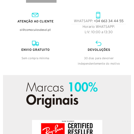
ATENÇÃO AO CLIENTE
WHATSAPP:
+34 663 34 44 55
Horario WHATSAPP:
oi@comoculosdesol.pt
L-V: 10:00 a 13:30
ENVIO GRATUITO
DEVOLUÇÕES
Sem compra mínima
30 dias para devolver
independentemente do motivo