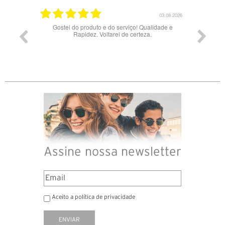
03.08.2026
28.07.2026
idade e
Bons óculos.
Óculos
Assine nossa newsletter
Aceito a política de privacidade
ENVIAR