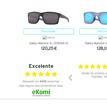
Novidade
Novid
Oakley Mainlink XL OO9264-41
Oakley Mainlink
120,25 €
128,0
VER DETALHES
VER DET
Excelente
8.07.2026
23.07.2026
Óculos de excelente qualidade aos melhores
preços
Baseado em
6440
resenhas
Veja alguns dos comentários aqui.