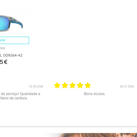
ade
 XL OO9264-42
5 €
ALHES
20.07.2026
02
Excelente serviço.
Muito bom serviço e produtos. Site claro 
preços. A entrega com a NACEX foi u
experiência e um péssimo serviço : diz
tentado 2x a entrega mas NÃO me conta
pelo telefone indicado porque dizem e
errado…Tive de fazer viagem de 60 km 
02/06 ao final do dia para levantar a en
na central de Loures da NACEX.