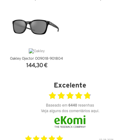
VER DETALHES
VER DETALHES
Oakley Ojector OO9018-901804
144,30 €
VER DETALHES
Excelente
Baseado em
6440
resenhas
Veja alguns dos comentários aqui.
03.08.2026
28.07.2026