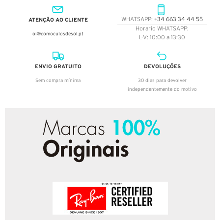
ATENÇÃO AO CLIENTE
WHATSAPP:
+34 663 34 44 55
Horario WHATSAPP:
oi@comoculosdesol.pt
L-V: 10:00 a 13:30
ENVIO GRATUITO
DEVOLUÇÕES
Sem compra mínima
30 dias para devolver
independentemente do motivo