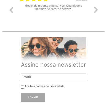
ade e
Bons óculos.
Óculos d
Assine nossa newsletter
Aceito a política de privacidade
ENVIAR