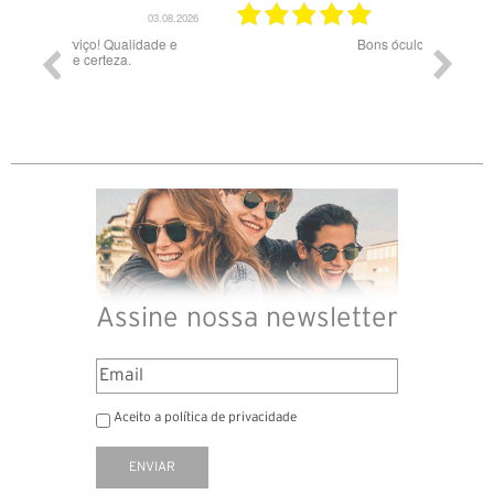
03.08.2026
28.07.2026
ade e
Bons óculos.
Óculos d
Assine nossa newsletter
Aceito a política de privacidade
ENVIAR