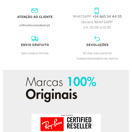
ATENÇÃO AO CLIENTE
WHATSAPP:
+34 663 34 44 55
Horario WHATSAPP:
oi@comoculosdesol.pt
L-V: 10:00 a 13:30
ENVIO GRATUITO
DEVOLUÇÕES
Sem compra mínima
30 dias para devolver
independentemente do motivo