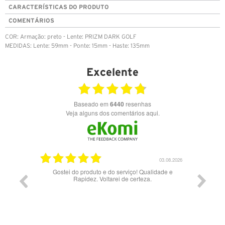
CARACTERÍSTICAS DO PRODUTO
COMENTÁRIOS
COR: Armação: preto - Lente: PRIZM DARK GOLF
MEDIDAS: Lente: 59mm - Ponte: 15mm - Haste: 135mm
Excelente
Baseado em
6440
resenhas
Veja alguns dos comentários aqui.
03.08.2026
28.07.2026
iço! Qualidade e
Bons óculos.
 certeza.