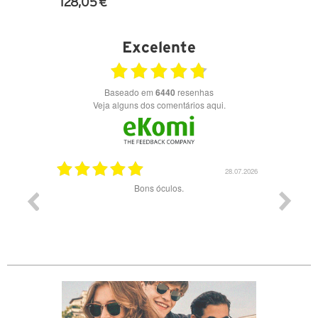
128,05 €
VER DETALHES
Excelente
Baseado em
6440
resenhas
Veja alguns dos comentários aqui.
03.08.2026
28.07.2026
ade e
Bons óculos.
Óculos d