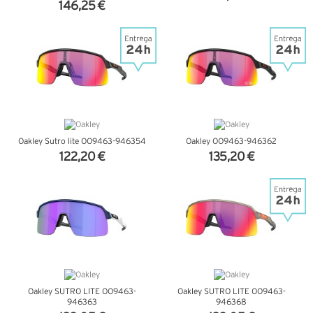
146,25 €
VER DETALHES
VER DETALHES
Oakley Sutro lite OO9463-946354
Oakley OO9463-946362
122,20 €
135,20 €
VER DETALHES
VER DETALHES
Oakley SUTRO LITE OO9463-
Oakley SUTRO LITE OO9463-
946363
946368