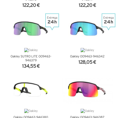
122,20 €
122,20 €
VER DETALHES
VER DETALHES
Oakley SUTRO LITE OO9463-
Oakley OO9463-946342
946379
128,05 €
134,55 €
VER DETALHES
VER DETALHES
Oakley OO9463-946380
Oakley OO9463-9463B7