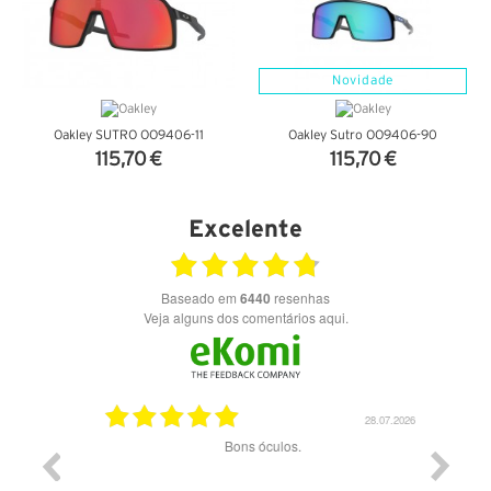
Novidade
Oakley SUTRO OO9406-11
Oakley Sutro OO9406-90
115,70 €
115,70 €
VER DETALHES
VER DETALHES
Excelente
Baseado em
6440
resenhas
Veja alguns dos comentários aqui.
03.08.2026
28.07.2026
ade e
Bons óculos.
Óculos d