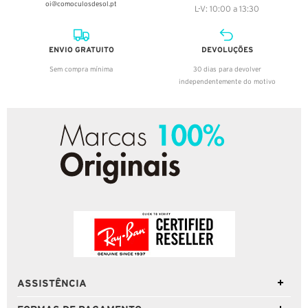
oi@comoculosdesol.pt
L-V: 10:00 a 13:30
ENVIO GRATUITO
DEVOLUÇÕES
Sem compra mínima
30 dias para devolver
independentemente do motivo
ASSISTÊNCIA