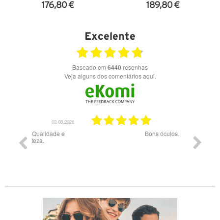
176,80 €
189,80 €
VER DETALHES
VER DETALHES
Excelente
Baseado em
6440
resenhas
Veja alguns dos comentários aqui.
03.08.2026
28.07.2026
ade e
Bons óculos.
Óculos d