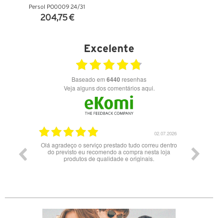
Persol PO0009 24/31
204,75 €
VER DETALHES
Excelente
Baseado em
6440
resenhas
Veja alguns dos comentários aqui.
02.07.2026
02.07.2026
e ótimos
Olá agradeço o serviço prestado tudo correu dentro
ma má
do previsto eu recomendo a compra nesta loja
er tentado
produtos de qualidade e originais.
 telefone
de fazer
dia para
res da