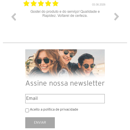
03.08.2026
28.07.2026
idade e
Bons óculos.
Óculos
Assine nossa newsletter
Aceito a política de privacidade
ENVIAR