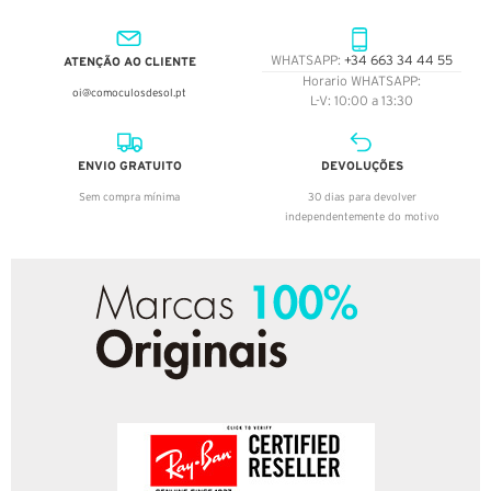
ATENÇÃO AO CLIENTE
WHATSAPP:
+34 663 34 44 55
Horario WHATSAPP:
oi@comoculosdesol.pt
L-V: 10:00 a 13:30
ENVIO GRATUITO
DEVOLUÇÕES
Sem compra mínima
30 dias para devolver
independentemente do motivo