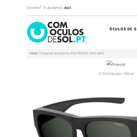
Dúvidas? Te ajudamos
aqui
.
ÓCULOS DE S
Início
>
Polaroid Ancillaries PLD 9010/S-003 (M9)
© Distribuidor Oficial