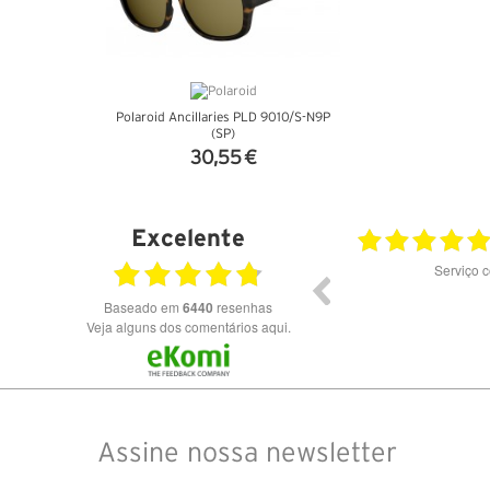
Polaroid Ancillaries PLD 9010/S-N9P
(SP)
30,55 €
VER DETALHES
Excelente
02.07.2026
Serviço com qualidade!
Tudo impecável! En
Baseado em
6440
resenhas
Veja alguns dos comentários aqui.
Assine nossa newsletter