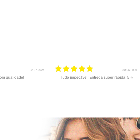
30.06.2026
19.06.2026
trega super rápida. 5 ⭐️
Recomendo vivamente! Bons preços, material
sem falhas, entrega no tempo previsto. Sou
cliente há anos e tenciono continuar a sê-lo. ***